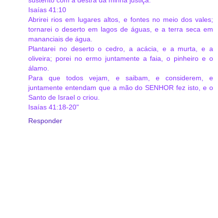
sustento com a destra da minha justiça.
Isaías 41:10
Abrirei rios em lugares altos, e fontes no meio dos vales;
tornarei o deserto em lagos de águas, e a terra seca em
mananciais de água.
Plantarei no deserto o cedro, a acácia, e a murta, e a
oliveira; porei no ermo juntamente a faia, o pinheiro e o
álamo.
Para que todos vejam, e saibam, e considerem, e
juntamente entendam que a mão do SENHOR fez isto, e o
Santo de Israel o criou.
Isaías 41:18-20"
Responder